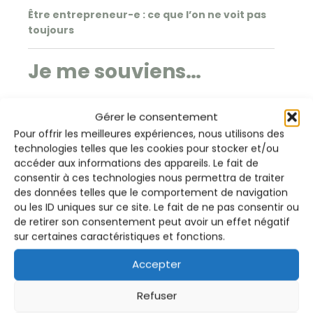
Être entrepreneur-e : ce que l’on ne voit pas
toujours
Je me souviens…
Gérer le consentement
Que devrais-tu
Pour offrir les meilleures expériences, nous utilisons des
technologies telles que les cookies pour stocker et/ou
rechercher chez un
accéder aux informations des appareils. Le fait de
thérapeute ?
consentir à ces technologies nous permettra de traiter
des données telles que le comportement de navigation
ou les ID uniques sur ce site. Le fait de ne pas consentir ou
de retirer son consentement peut avoir un effet négatif
sur certaines caractéristiques et fonctions.
4 cycles du quotidien méconnus
Accepter
LES BIENFAITS DU CROCHET
Refuser