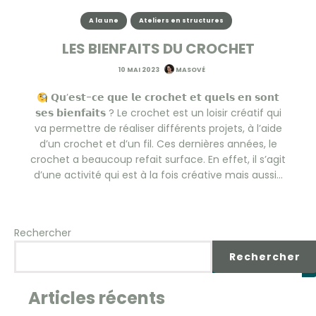
A la une
Ateliers en structures
LES BIENFAITS DU CROCHET
10 MAI 2023
MASOVÉ
𝗤𝘂’𝗲𝘀𝘁-𝗰𝗲 𝗾𝘂𝗲 𝗹𝗲 𝗰𝗿𝗼𝗰𝗵𝗲𝘁 𝗲𝘁 𝗾𝘂𝗲𝗹𝘀 𝗲𝗻 𝘀𝗼𝗻𝘁
𝘀𝗲𝘀 𝗯𝗶𝗲𝗻𝗳𝗮𝗶𝘁𝘀 ? Le crochet est un loisir créatif qui
va permettre de réaliser différents projets, à l’aide
d’un crochet et d’un fil. Ces dernières années, le
crochet a beaucoup refait surface. En effet, il s’agit
d’une activité qui est à la fois créative mais aussi…
Rechercher
Rechercher
Articles récents