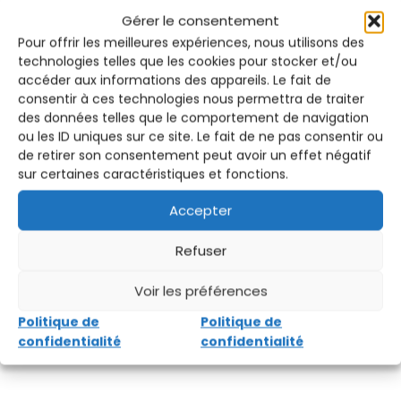
Gérer le consentement
Pour offrir les meilleures expériences, nous utilisons des
technologies telles que les cookies pour stocker et/ou
accéder aux informations des appareils. Le fait de
consentir à ces technologies nous permettra de traiter
des données telles que le comportement de navigation
A la une
ou les ID uniques sur ce site. Le fait de ne pas consentir ou
de retirer son consentement peut avoir un effet négatif
6 bonnes raisons de laisser la place
sur certaines caractéristiques et fonctions.
au théâtre thérapeutique
Accepter
3 AVRIL 2023
MASOVÉ
6 BONNES RAISONS DE LAISSER LA PLACE AU THÉÂTRE
Refuser
THÉRAPEUTIQUE
Et si nous faisions de la
place à l’art théâtral, dans la prise en charge des
Voir les préférences
maladies et de la fin de vie ? Cela fait plusieurs
Politique de
Politique de
années maintenant que le théâtre est utilisé
confidentialité
confidentialité
comme une méthode de prise en charge…