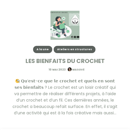
A la une
Ateliers en structures
LES BIENFAITS DU CROCHET
10 MAI 2023
MASOVÉ
𝗤𝘂’𝗲𝘀𝘁-𝗰𝗲 𝗾𝘂𝗲 𝗹𝗲 𝗰𝗿𝗼𝗰𝗵𝗲𝘁 𝗲𝘁 𝗾𝘂𝗲𝗹𝘀 𝗲𝗻 𝘀𝗼𝗻𝘁
𝘀𝗲𝘀 𝗯𝗶𝗲𝗻𝗳𝗮𝗶𝘁𝘀 ? Le crochet est un loisir créatif qui
va permettre de réaliser différents projets, à l’aide
d’un crochet et d’un fil. Ces dernières années, le
crochet a beaucoup refait surface. En effet, il s’agit
d’une activité qui est à la fois créative mais aussi…