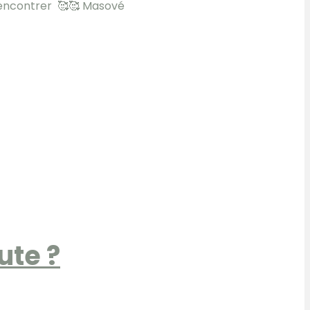
s rencontrer 🥰🥰 Masové
ute ?