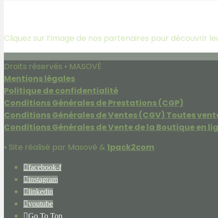
Partenaires
Cliquez sur l’image de nos partenaires pour découvrir le
Droits réservés • MASOVÉ
Mentions légales
Politique de confidentialité
Conditions Générales de Prestations (CGP)
Conditions Générales de Ventes (CGV) Toutes vent
Conditions Générales de Vente de la Boutique en li
• Site réalisé par Masové &
1pack2com
facebook-f
instagram
linkedin
youtube
Go To Top