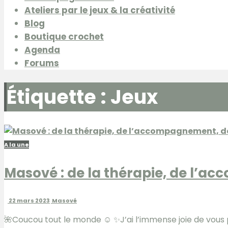
Ateliers par le jeux & la créativité
Blog
Boutique crochet
Agenda
Forums
Étiquette :
Jeux
A la une
Masové : de la thérapie, de l’a
22 mars 2023
Masové
🌺Coucou tout le monde ☺️ ✨J’ai l’immense joie de vous pr