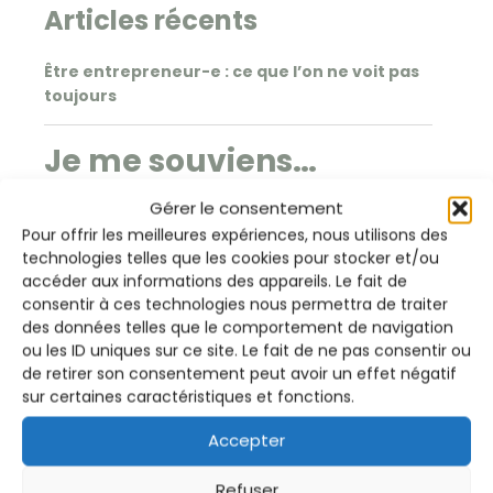
Articles récents
Être entrepreneur-e : ce que l’on ne voit pas
toujours
Je me souviens…
Gérer le consentement
Pour offrir les meilleures expériences, nous utilisons des
Que devrais-tu
technologies telles que les cookies pour stocker et/ou
accéder aux informations des appareils. Le fait de
rechercher chez un
consentir à ces technologies nous permettra de traiter
thérapeute ?
des données telles que le comportement de navigation
ou les ID uniques sur ce site. Le fait de ne pas consentir ou
de retirer son consentement peut avoir un effet négatif
sur certaines caractéristiques et fonctions.
4 cycles du quotidien méconnus
Accepter
LES BIENFAITS DU CROCHET
Refuser