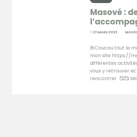
Masové : de
l’accompag
22 MARS 2023
MASO
🌺Coucou tout le mo
mon site https://mas
différentes activité
vous y retrouver et 
rencontrer 🥰🥰 M