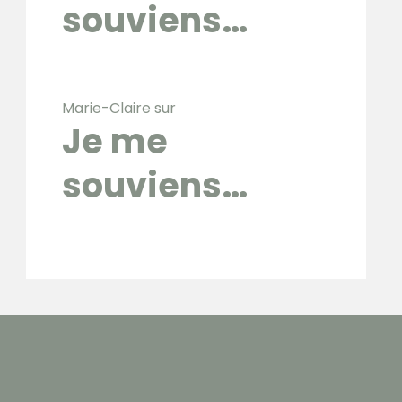
souviens…
Marie-Claire
sur
Je me
souviens…