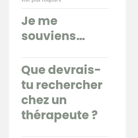
Je me
souviens…
Que devrais-
tu rechercher
chez un
thérapeute ?