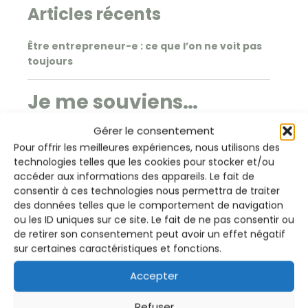
Articles récents
Être entrepreneur-e : ce que l’on ne voit pas
toujours
Je me souviens…
Gérer le consentement
Pour offrir les meilleures expériences, nous utilisons des
Que devrais-tu
technologies telles que les cookies pour stocker et/ou
accéder aux informations des appareils. Le fait de
rechercher chez un
consentir à ces technologies nous permettra de traiter
des données telles que le comportement de navigation
thérapeute ?
ou les ID uniques sur ce site. Le fait de ne pas consentir ou
de retirer son consentement peut avoir un effet négatif
sur certaines caractéristiques et fonctions.
4 cycles du quotidien méconnus
Accepter
LES BIENFAITS DU CROCHET
Refuser