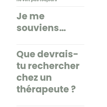
Je me
souviens…
Que devrais-
tu rechercher
chez un
thérapeute ?