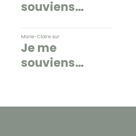
souviens…
Marie-Claire
sur
Je me
souviens…