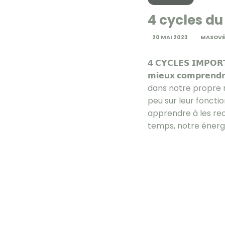
4 cycles d
20 MAI 2023
MASOV
𝟰 𝗖𝗬𝗖𝗟𝗘𝗦 𝗜𝗠𝗣𝗢𝗥
𝗺𝗶𝗲𝘂𝘅 𝗰𝗼𝗺𝗽𝗿𝗲𝗻
dans notre propre 
peu sur leur fonct
apprendre à les rec
temps, notre énergi